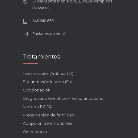
C/ del Monte Monjardín, 2, 31004 Pamplona
(Navarra)
848 640 650
Envíanos un email
Tratamientos
Inseminación Artificial (IA)
Fecundación In Vitro (FIV)
Ovodonación
Diagnóstico Genético Preimplantacional
Método ROPA
Preservación de fertilidad
Adopción de embriones
Ginecología